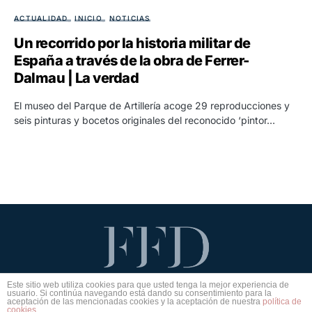
ACTUALIDAD
INICIO
NOTICIAS
Un recorrido por la historia militar de
España a través de la obra de Ferrer-
Dalmau | La verdad
El museo del Parque de Artillería acoge 29 reproducciones y
seis pinturas y bocetos originales del reconocido ‘pintor…
Este sitio web utiliza cookies para que usted tenga la mejor experiencia de
Aviso legal
Política de privacidad
Política de cookies
usuario. Si continúa navegando está dando su consentimiento para la
aceptación de las mencionadas cookies y la aceptación de nuestra
política de
cookies
.