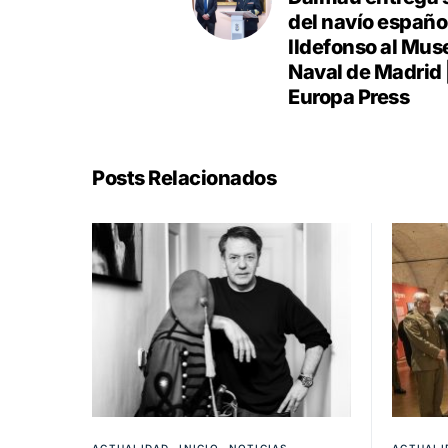
del navío españo
Ildefonso al Mus
Naval de Madrid 
Europa Press
Posts Relacionados
ACTUALIDAD
INICIO
NOTICIAS
ACTUALI