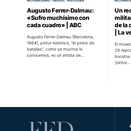
Augusto Ferrer-Dalmau:
Un rec
«Sufro muchísimo con
milita
cada cuadro» | ABC
de la
| La v
Augusto Ferrer-Dalmau (Barcelona,
1964), pintor histórico, “el pintor de
El museo
batallas”, como ya muchos lo
29 repro
conocemos, es un artista de…
bocetos 
‘pintor…