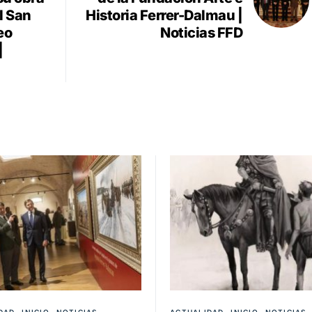
l San
Historia Ferrer-Dalmau |
eo
Noticias FFD
|
DAD
INICIO
NOTICIAS
ACTUALIDAD
INICIO
NOTICIAS