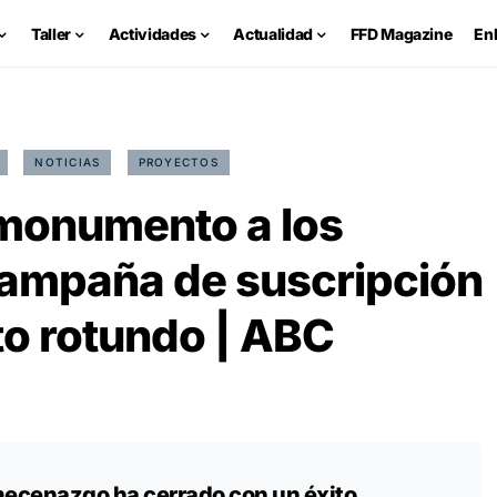
Taller
Actividades
Actualidad
FFD Magazine
En
NOTICIAS
PROYECTOS
l monumento a los
campaña de suscripción
to rotundo | ABC
ecenazgo ha cerrado con un éxito