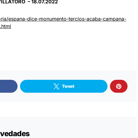
 VILLATORO – 18.07.2022
toria/espana-dice-monumento-tercios-acaba-campana-
.html
Tweet
novedades