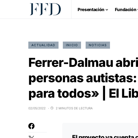
Presentación
Fundación
ACTUALIDAD
INICIO
NOTICIAS
Ferrer-Dalmau abrir
personas autistas: 
para todos» | El Li
02/05/2022
2 MINUTOS DE LECTURA
El proyecto ya cuenta 