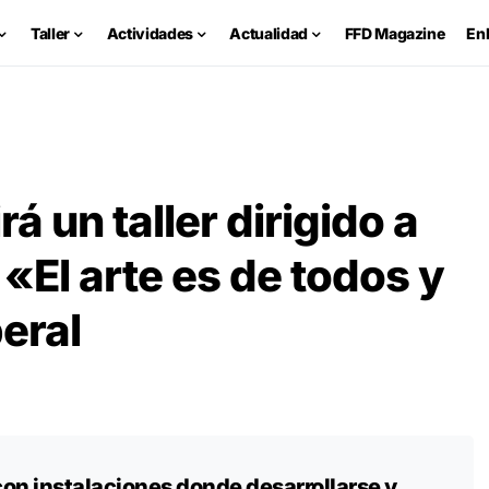
Taller
Actividades
Actualidad
FFD Magazine
En
á un taller dirigido a
«El arte es de todos y
beral
con instalaciones donde desarrollarse y