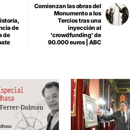
Comienzan las obras del
Monumento a los
storia,
Tercios tras una
ncia de
inyección al
a de
'crowdfunding' de
bate
90.000 euros | ABC