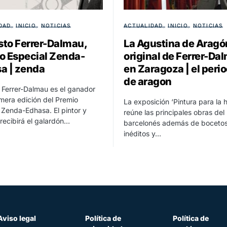
DAD
INICIO
NOTICIAS
ACTUALIDAD
INICIO
NOTICIAS
to Ferrer-Dalmau,
La Agustina de Aragó
o Especial Zenda-
original de Ferrer-Da
a | zenda
en Zaragoza | el peri
de aragon
Ferrer-Dalmau es el ganador
imera edición del Premio
La exposición ‘Pintura para la h
 Zenda-Edhasa. El pintor y
reúne las principales obras del 
 recibirá el galardón…
barcelonés además de boceto
inéditos y…
Aviso legal
Política de
Política de